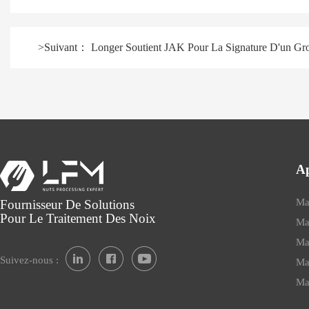
>
Suivant：
Longer Soutient JAK Pour La Signature D'un Gro
Ap
Ma
Fournisseur De Solutions
Pour Le Traitement Des Noix
Ma
Ma
Suivez-nous :
Ma
Ma