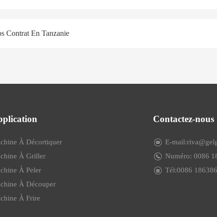
s Contrat En Tanzanie
plication
Contactez-nous
chine À Décortiquer
E-mail:riva@ge
chine À Griller
Numéro: 0086 
chine À Peler
Tél:0086 18638
chine À Découper
chine À Frire