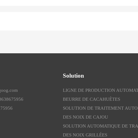
Solution
lgoog.com
LIGNE DE PRODUCTION AUTOMAT
18638675956
BEURRE DE CACAHUÈTES
675956
SOLUTION DE TRAITEMENT AUT
DES NOIX DE CAJOU
SOLUTION AUTOMATIQUE DE TR
DES NOIX GRILLÉES