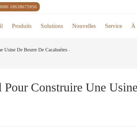
0086 18638675956
il
Produits
Solutions
Nouvelles
Service
À 
Une Usine De Beurre De Cacahuètes
>
Il Pour Construire Une Usin