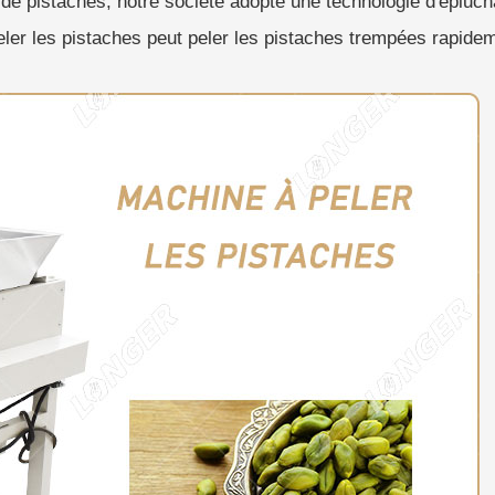
de pistaches, notre société adopte une technologie d'éplucha
ler les pistaches peut peler les pistaches trempées rapide