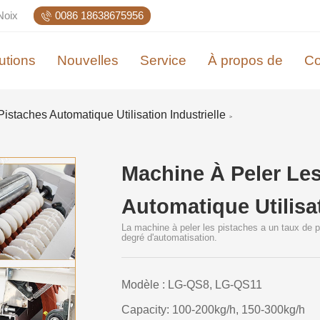
Noix
0086 18638675956
utions
Nouvelles
Service
À propos de
Co
istaches Automatique Utilisation Industrielle
>
Machine À Peler Les
Automatique Utilisat
La machine à peler les pistaches a un taux de p
degré d'automatisation.
Modèle : LG-QS8, LG-QS11
Capacity: 100-200kg/h, 150-300kg/h