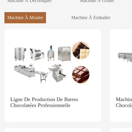
Machine À Décortiquer
Machine À Griller
Machine À Mouler
Machine À Emballer
Ligne De Production De Barres
Machin
Chocolatées Professionnelle
Chocola