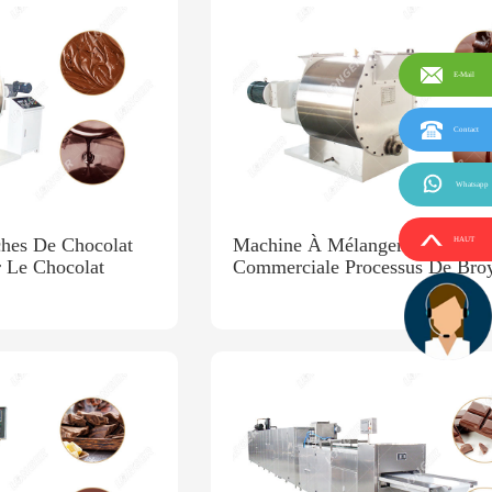
E-Mail
Contact
Whatsapp
hes De Chocolat
Machine À Mélanger Le Chocol
HAUT
 Le Chocolat
Commerciale Processus De Bro
Du Chocolat