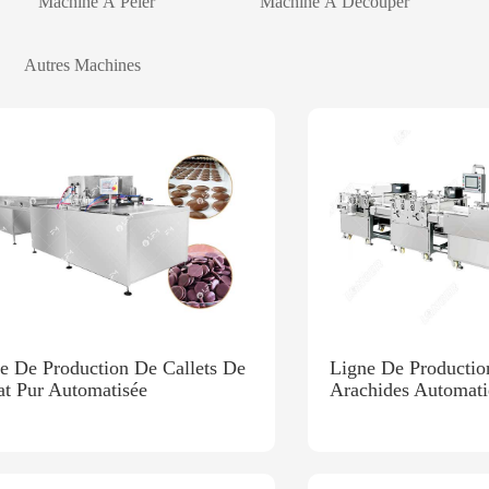
Machine À Peler
Machine À Découper
Autres Machines
e De Production De Callets De
Ligne De Productio
t Pur Automatisée
Arachides Automat