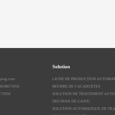
Solution
lgoog.com
LIGNE DE PRODUCTION AUTOMAT
18638675956
BEURRE DE CACAHUÈTES
675956
SOLUTION DE TRAITEMENT AUT
DES NOIX DE CAJOU
SOLUTION AUTOMATIQUE DE TR