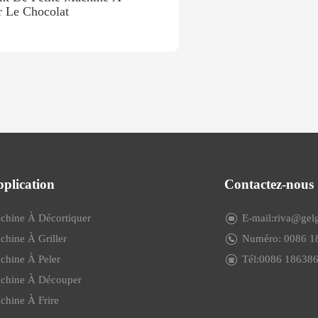
r Le Chocolat
plication
Contactez-nous
chine À Décortiquer
E-mail:riva@ge
chine À Griller
Numéro: 0086 
chine À Peler
Tél:0086 18638
chine À Découper
chine À Frire