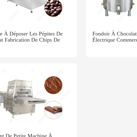
e À Déposer Les Pépites De
Fondoir À Chocolat 
t Fabrication De Chips De
Électrique Commerc
at En Usine
nt De Petite Machine À