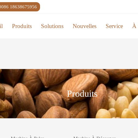
0086 18638675956
il
Produits
Solutions
Nouvelles
Service
À 
Produits