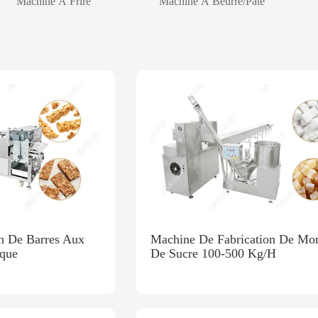
Machine À Frire
Machine À Beurre/Pâte
n De Barres Aux
Machine De Fabrication De Mo
ique
De Sucre 100-500 Kg/H